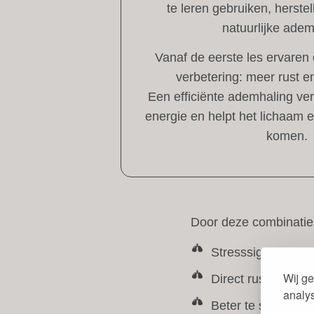
te leren gebruiken, herste
natuurlijke adem
Vanaf de eerste les ervaren
verbetering: meer rust e
Een efficiënte ademhaling verl
energie en helpt het lichaam e
komen.
Door deze combinatie
Stresssignalen vr
Wij ge
Direct rust te erv
analy
Beter te slapen