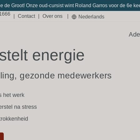
e de Groot! Onze oud-cursist wint Roland Garros voor de 6e keer.
21666
|
Contact
|
Over ons
|
Nederlands
rro-methode voorko
Ade
stelt energie
aling, gezonde medewerkers
s het werk
erstel na stress
trokkenheid