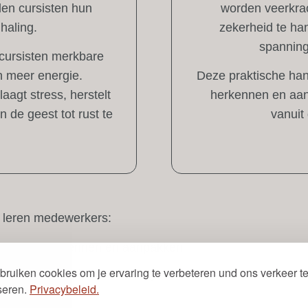
llen cursisten hun
worden veerkrac
haling.
zekerheid te han
spanning
 cursisten merkbare
n meer energie.
Deze praktische ha
aagt stress, herstelt
herkennen en aan 
n de geest tot rust te
vanuit 
 leren medewerkers:
oegtijdig herkennen en aanpakken
bruiken cookies om je ervaring te verbeteren und ons verkeer t
aren met de juiste ademhaling
seren.
Privacybeleid.