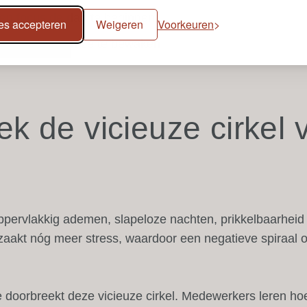
en focus de dag te beginnen
les accepteren
Weigeren
Voorkeuren
verschrijden en ze te bewaken
k de vicieuze cirkel 
 oppervlakkig ademen, slapeloze nachten, prikkelbaarheid
rzaakt nóg meer stress, waardoor een negatieve spiraal o
doorbreekt deze vicieuze cirkel. Medewerkers leren hoe