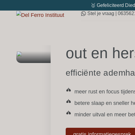
🥇 Gefeliciteerd Died
Stel je vraag | 06356
De Del Fe
out en her
efficiënte ademh
meer rust en focus tijden
betere slaap en sneller h
minder uitval en meer be
gratis informatiegesprek