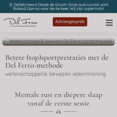
🥇 Gefeliciteerd Diede de Groot! Onze oud-cursist wint
Roland Garros voor de 6e keer. Wij zijn supertrots!
Adviesgesprek
Betere (top)sportprestaties met de
Del Ferro-methode
wetenschappelijk bewezen ademtraining
Mentale rust en diepere slaap
vanaf de eerste sessie