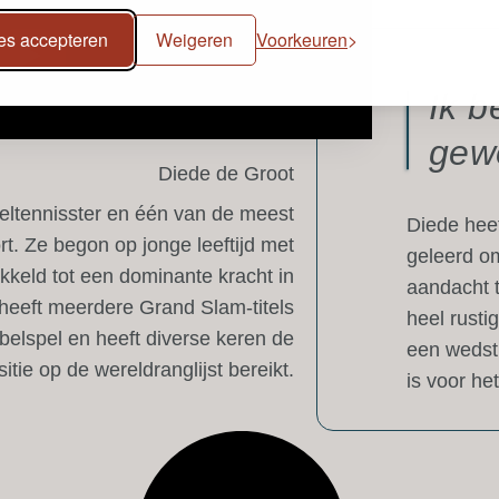
les accepteren
Weigeren
Voorkeuren
Ik b
gew
Diede de Groot
eltennisster en één van de meest
Diede heef
rt. Ze begon op jonge leeftijd met
geleerd o
ikkeld tot een dominante kracht in
aandacht 
e heeft meerdere Grand Slam-titels
heel rusti
belspel en heeft diverse keren de
een wedstr
ie op de wereldranglijst bereikt.
is voor he