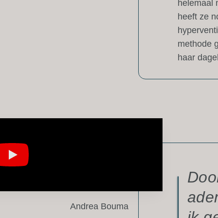
helemaal 
heeft ze n
hyperventi
methode g
haar dagel
Door
ade
Andrea Bouma
ik g