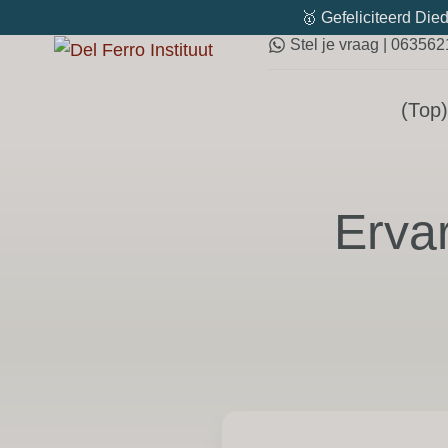
🥇 Gefeliciteerd Died
Stel je vraag | 06356
(Top)
Erva