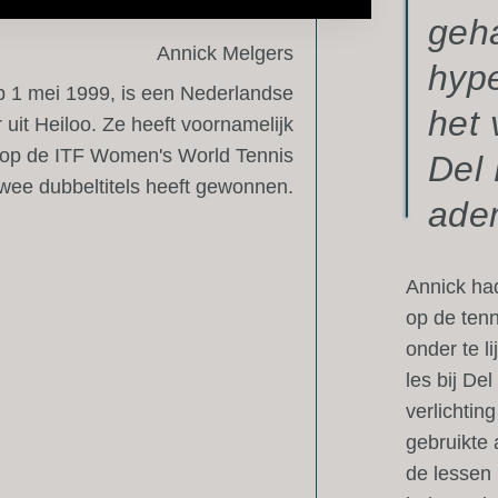
geh
Annick Melgers
hype
p 1 mei 1999, is een Nederlandse
het 
 uit Heiloo. Ze heeft voornamelijk
op de ITF Women's World Tennis
Del 
twee dubbeltitels heeft gewonnen.
ade
Annick had
op de tenn
onder te l
les bij De
verlichtin
gebruikte
de lessen 