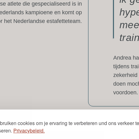
 atlete die gespecialiseerd is in
hype
 Nederlands kampioene en komt op
oor het Nederlandse estafetteteam.
meer
trai
Andrea had
tijdens tr
zekerheid
doen moch
voordoen.
bruiken cookies om je ervaring te verbeteren und ons verkeer t
seren.
Privacybeleid.