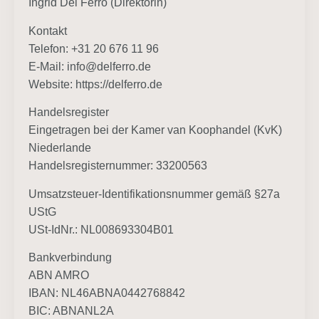
Ingrid Del Ferro (Direktorin)
Kontakt
Telefon: +31 20 676 11 96
E-Mail: info@delferro.de
Website: https://delferro.de
Handelsregister
Eingetragen bei der Kamer van Koophandel (KvK)
Niederlande
Handelsregisternummer: 33200563
Umsatzsteuer-Identifikationsnummer gemäß §27a
UStG
USt-IdNr.: NL008693304B01
Bankverbindung
ABN AMRO
IBAN: NL46ABNA0442768842
BIC: ABNANL2A