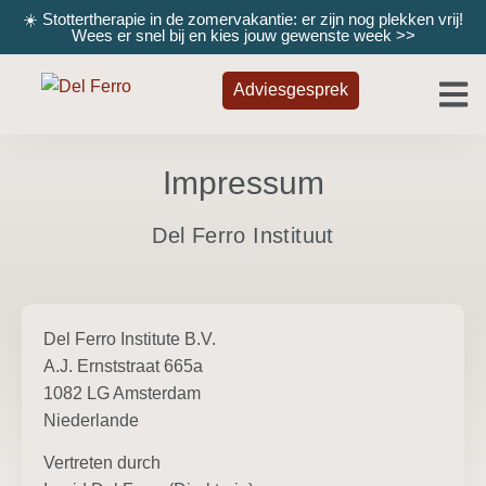
☀️ Stottertherapie in de zomervakantie: er zijn nog plekken vrij!
Wees er snel bij en kies jouw gewenste week
>>
Adviesgesprek
Impressum
Del Ferro Instituut
Del Ferro Institute B.V.
A.J. Ernststraat 665a
1082 LG Amsterdam
Niederlande
Vertreten durch