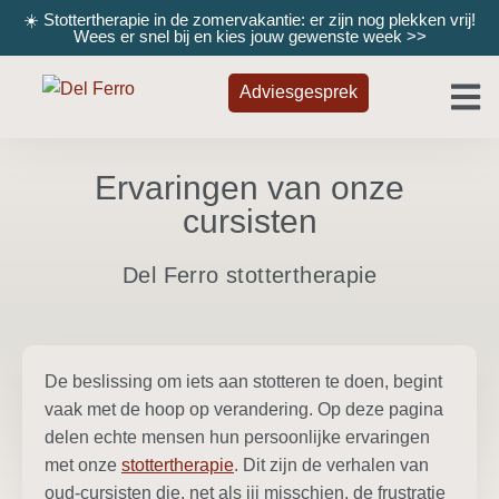
☀️ Stottertherapie in de zomervakantie: er zijn nog plekken vrij!
Wees er snel bij en kies jouw gewenste week
>>
Adviesgesprek
Ervaringen van onze
cursisten
Del Ferro stottertherapie
De beslissing om iets aan stotteren te doen, begint
vaak met de hoop op verandering. Op deze pagina
delen echte mensen hun persoonlijke ervaringen
met onze
stottertherapie
. Dit zijn de verhalen van
oud-cursisten die, net als jij misschien, de frustratie