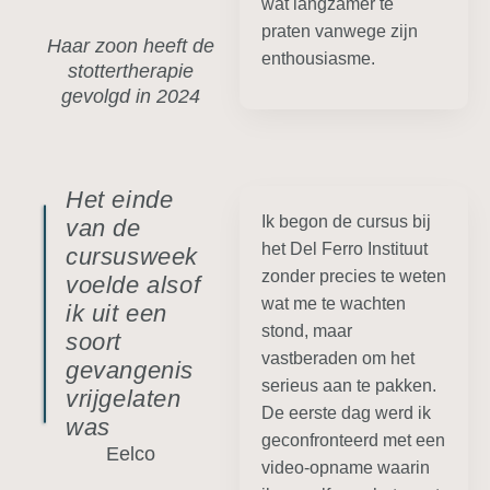
wat langzamer te
praten vanwege zijn
Haar zoon heeft de
enthousiasme.
stottertherapie
gevolgd in 2024
Het einde
Ik begon de cursus bij
van de
het Del Ferro Instituut
cursusweek
zonder precies te weten
voelde alsof
wat me te wachten
ik uit een
stond, maar
soort
vastberaden om het
gevangenis
serieus aan te pakken.
vrijgelaten
De eerste dag werd ik
was
geconfronteerd met een
Eelco
video-opname waarin