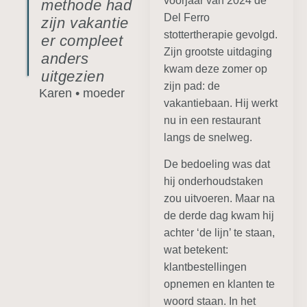
voorjaar van 2024 de
methode had
Del Ferro
zijn vakantie
stottertherapie gevolgd.
er compleet
Zijn grootste uitdaging
anders
kwam deze zomer op
uitgezien
zijn pad: de
Karen • moeder
vakantiebaan. Hij werkt
nu in een restaurant
langs de snelweg.
De bedoeling was dat
hij onderhoudstaken
zou uitvoeren. Maar na
de derde dag kwam hij
achter ‘de lijn’ te staan,
wat betekent:
klantbestellingen
opnemen en klanten te
woord staan. In het