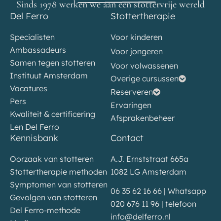
Sinds 1978 werken we aan een stottervrije wereld
Del Ferro
Stottertherapie
Specialisten
Voor kinderen
Ambassadeurs
Voor jongeren
Samen tegen stotteren
Voor volwassenen
Instituut Amsterdam
Overige cursussen
Vacatures
Reserveren
Pers
Ervaringen
Kwaliteit & certificering
Afsprakenbeheer
Len Del Ferro
Kennisbank
Contact
Oorzaak van stotteren
A.J. Ernststraat 665a
Stottertherapie methoden
1082 LG Amsterdam
Symptomen van stotteren
06 35 62 16 66 | Whatsapp
Gevolgen van stotteren
020 676 11 96 | telefoon
Del Ferro-methode
info@delferro.nl