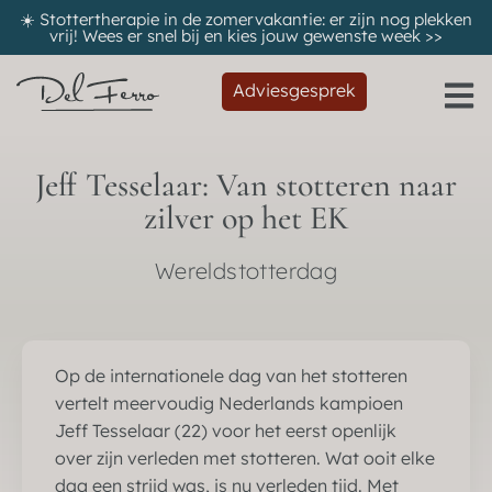
☀️ Stottertherapie in de zomervakantie: er zijn nog plekken
vrij! Wees er snel bij en kies jouw gewenste week
>>
Adviesgesprek
Jeff Tesselaar: Van stotteren naar
zilver op het EK
Wereldstotterdag
Op de internationele dag van het stotteren
vertelt meervoudig Nederlands kampioen
Jeff Tesselaar (22) voor het eerst openlijk
over zijn verleden met stotteren. Wat ooit elke
dag een strijd was, is nu verleden tijd. Met