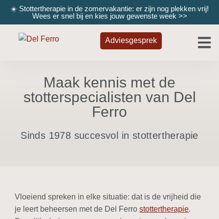
☀️ Stottertherapie in de zomervakantie: er zijn nog plekken vrij!
Wees er snel bij en kies jouw gewenste week
>>
Adviesgesprek
Maak kennis met de
stotterspecialisten van Del
Ferro
Sinds 1978 succesvol in stottertherapie
Vloeiend spreken in elke situatie: dat is de vrijheid die
je leert beheersen met de Del Ferro
stottertherapie
.