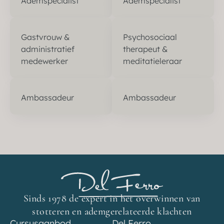
Ademspecialist
Ademspecialist
Gastvrouw &
Psychosociaal
administratief
therapeut &
medewerker
meditatieleraar
Ambassadeur
Ambassadeur
Sinds 1978 de expert in het overwinnen van
stotteren en ademgerelateerde klachten
Cursusaanbod
Del Ferro