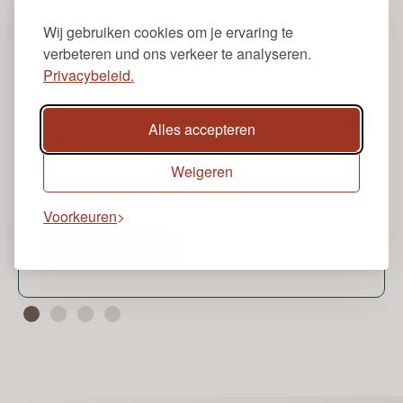
Overwin stotteren en spreekangst
Wij gebruiken cookies om je ervaring te
verbeteren und ons verkeer te analyseren.
Vanaf dag 1 stottervrij spreken
Privacybeleid.
5-daagse training in kleine groep of privé
Voor kinderen, jongeren en volwassenen
Alles accepteren
Inclusief begeleiding totdat vloeiend
spreken een automatisme is
Weigeren
Voorkeuren
Ontdek meer