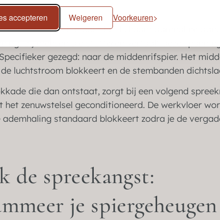
les accepteren
Weigeren
Voorkeuren
 of prestatiedruk maakt het lichaam adrenaline aan. 
ing. Bij mensen die stotteren vertaalt deze spanning 
pecifieker gezegd: naar de middenrifspier. Het midd
 de luchtstroom blokkeert en de stembanden dichtsla
okkade die dan ontstaat, zorgt bij een volgend spre
t het zenuwstelsel geconditioneerd. De werkvloer w
 ademhaling standaard blokkeert zodra je de verga
k de spreekangst:
ammeer je spiergeheugen