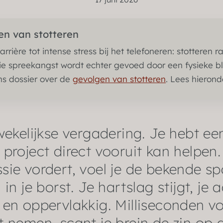
en van stotteren
rrière tot intense stress bij het telefoneren: stotteren r
Die spreekangst wordt echter gevoed door een fysieke bl
ns dossier over de
gevolgen van stotteren
. Lees hierond
 wekelijkse vergadering. Je hebt ee
 project direct vooruit kan helpen.
sie vordert, voel je de bekende s
n je borst. Je hartslag stijgt, je
en oppervlakkig. Milliseconden vo
t nemen, scant je brein de zin op g