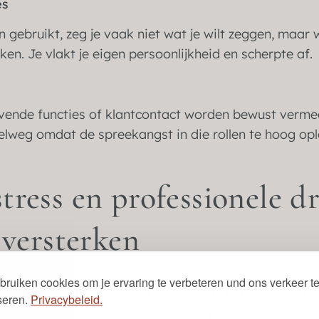
es
gebruikt, zeg je vaak niet wat je wilt zeggen, maar 
en. Je vlakt je eigen persoonlijkheid en scherpte af.
evende functies of klantcontact worden bewust verme
lweg omdat de spreekangst in die rollen te hoog opl
ress en professionele d
 versterken
bruiken cookies om je ervaring te verbeteren und ons verkeer t
irkel die elke professional die stottert herkent: hoe be
seren.
Privacybeleid.
de kans op haperingen. Dit is geen psychologisch fal