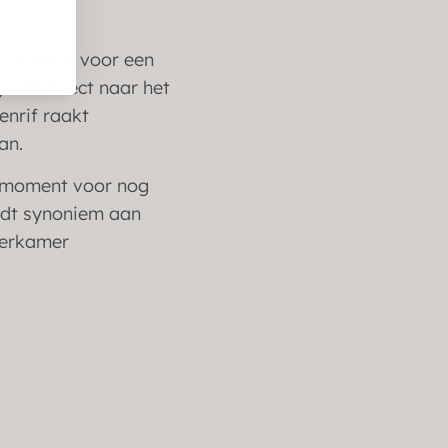
Dit zorgt voor een
zich direct naar het
enrif raakt
an.
ekmoment voor nog
ordt synoniem aan
derkamer