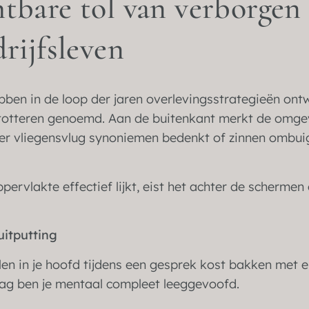
tbare tol van verborgen 
drijfsleven
ben in de loop der jaren overlevingsstrategieën ontw
totteren genoemd. Aan de buitenkant merkt de omge
er vliegensvlug synoniemen bedenkt of zinnen ombu
pervlakte effectief lijkt, eist het achter de scherme
uitputting
en in je hoofd tijdens een gesprek kost bakken met e
ag ben je mentaal compleet leeggevoofd.