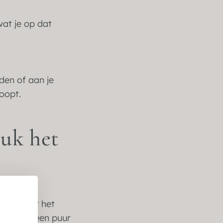
wat je op dat
den of aan je
oopt.
ruk het
e
langrijker het
en, maar een puur