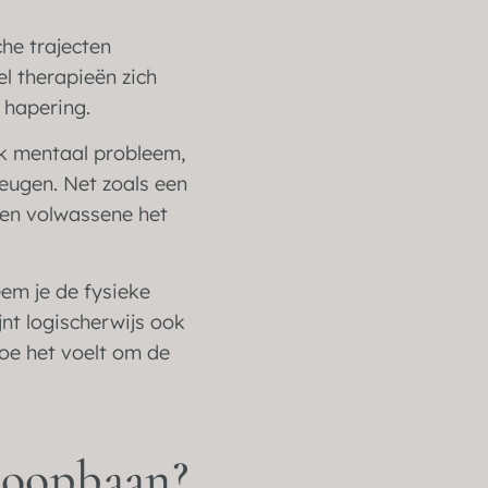
he trajecten
el therapieën zich
 hapering.
ijk mentaal probleem,
heugen. Net zoals een
 een volwassene het
eem je de fysieke
nt logischerwijs ook
oe het voelt om de
 loopbaan?