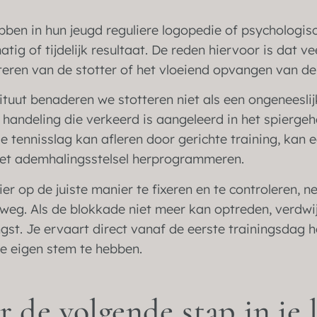
ben in hun jeugd reguliere logopedie of psychologisc
ig of tijdelijk resultaat. De reden hiervoor is dat ve
teren van de stotter of het vloeiend opvangen van de
stituut benaderen we stotteren niet als een ongeneesl
 handeling die verkeerd is aangeleerd in het spierge
e tennisslag kan afleren door gerichte training, kan
et ademhalingsstelsel herprogrammeren.
r op de juiste manier te fixeren en te controleren, n
 weg. Als de blokkade niet meer kan optreden, verdwij
st. Je ervaart direct vanaf de eerste trainingsdag h
je eigen stem te hebben.
r de volgende stap in je