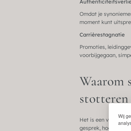
Authenticiteitsverli
Omdat je synoniemen 
moment kunt uitsprek
Carrièrestagnatie
Promoties, leidingg
voorbijgegaan, simpe
Waarom st
stotteren
Wij ge
Het is een vicieuze c
analy
gesprek, hoe groter 