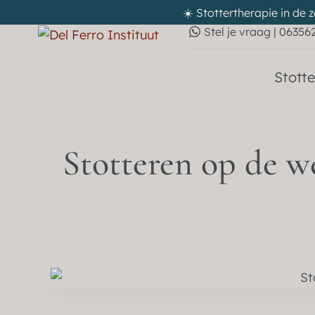
☀️ Stottertherapie in de 
Stel je vraag | 06356
Stotte
Stotteren op de we