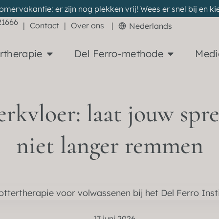
zomervakantie: er zijn nog plekken vrij! Wees er snel bij en
21666
|
Contact
|
Over ons
|
Nederlands
rtherapie
Del Ferro-methode
Medi
rkvloer: laat jouw spre
niet langer remmen
17 juni 2026