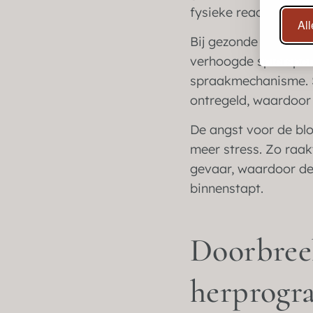
fysieke reactie.
Al
Bij gezonde spanning
verhoogde spierspann
spraakmechanisme. S
ontregeld, waardoor
De angst voor de bl
meer stress. Zo raak
gevaar, waardoor de
binnenstapt.
Doorbree
herprogr