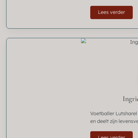
Lees verder
Ingri
Voetballer Lutsharel
en deelt zijn levensv
Lees verder