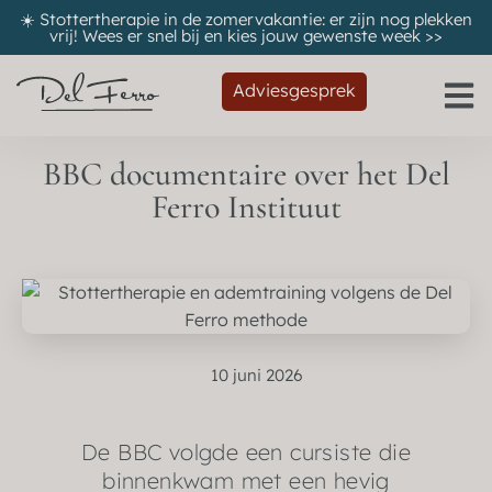
☀️ Stottertherapie in de zomervakantie: er zijn nog plekken
vrij! Wees er snel bij en kies jouw gewenste week
>>
Adviesgesprek
BBC documentaire over het Del
Ferro Instituut
10 juni 2026
De BBC volgde een cursiste die
binnenkwam met een hevig