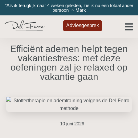
"Als ik terugkijk naar 4 weken geleden, zie ik nu een totaal ander
persoon" ~ Mark
Adviesgesprek
Efficiënt ademen helpt tegen
vakantiestress: met deze
oefeningen zal je relaxed op
vakantie gaan
10 juni 2026