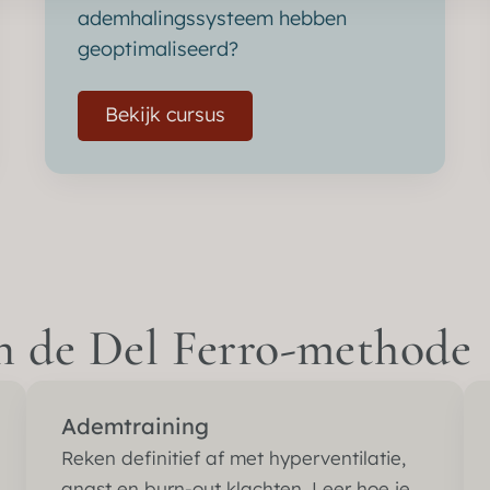
ademhalingssysteem hebben
geoptimaliseerd?
Bekijk cursus
an de Del Ferro-methode
Ademtraining
Reken definitief af met hyperventilatie,
angst en burn-out klachten. Leer hoe je