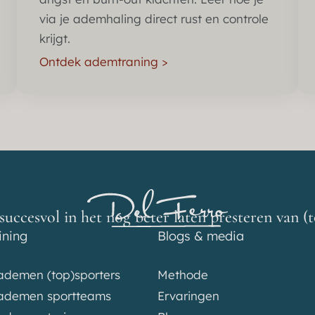
via je ademhaling direct rust en controle
krijgt.
Ontdek ademtraning >
succesvol in het nog beter laten presteren van (
ining
Blogs & media
 ademen (top)sporters
Methode
t ademen sportteams
Ervaringen