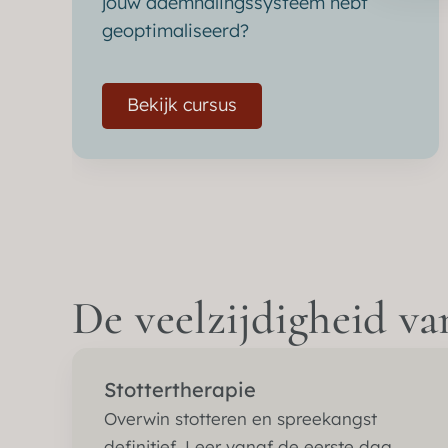
jouw ademhalingssysteem hebt
geoptimaliseerd?
Bekijk cursus
De veelzijdigheid v
Stottertherapie
Overwin stotteren en spreekangst
definitief. Leer vanaf de eerste dag