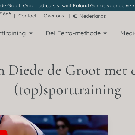
 de Groot! Onze oud-cursist wint Roland Garros voor de 6e kee
21666
|
Contact
|
Over ons
|
Nederlands
ttraining
Del Ferro-methode
Medi
n Diede de Groot met 
(top)sporttraining