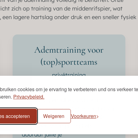
icht zich op training van de middenrifspier, wat
een lagere hartslag onder druk en een sneller fysiek
Ademtraining voor
(top)sportteams
privétraining
bruiken cookies om je ervaring te verbeteren und ons verkeer t
Willen jullie sneller herstellen na
seren.
Privacybeleid.
inspanning en jullie conditie (nog
verder) verbeteren? Hoe zou het zijn
les accepteren
Weigeren
Voorkeuren
wanneer jullie zowel mentaal als
fysiek een voorsprong hebt,
doordat jullie je