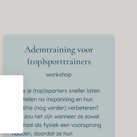
Ademtraining voor
(top)sporttrainers
workshop
e
Wil je je (top)sporters sneller laten
herstellen na inspanning en hun
conditie (nog verder) verbeteren?
Hoe zou het zijn wanneer ze zowel
mentaal als fysiek een voorsprong
hebben, doordat ze hun