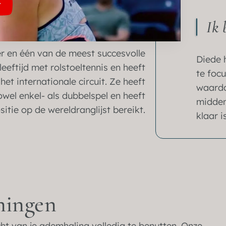
Ik 
er en één van de meest succesvolle
Diede 
eeftijd met rolstoeltennis en heeft
te foc
et internationale circuit. Ze heeft
waardo
wel enkel- als dubbelspel en heeft
midden
tie op de wereldranglijst bereikt.
klaar i
ningen
ht van je ademhaling volledig te benutten. Onze