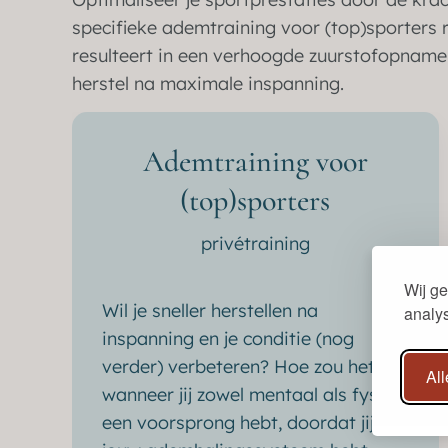
specifieke ademtraining voor (top)sporters r
resulteert in een verhoogde zuurstofopname, 
herstel na maximale inspanning.
Ademtraining voor
(top)sporters​
privétraining
Wij ge
Wil je sneller herstellen na
analy
inspanning en je conditie (nog
verder) verbeteren? Hoe zou het zijn
Al
wanneer jij zowel mentaal als fysiek
een voorsprong hebt, doordat jij