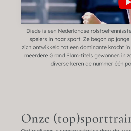
Diede is een Nederlandse rolstoeltennisst
spelers in haar sport. Ze begon op jonge l
zich ontwikkeld tot een dominante kracht in h
meerdere Grand Slam-titels gewonnen in zo
diverse keren de nummer één posi
Onze (top)sporttrai
Optimaliseer je sportprestaties door de krac