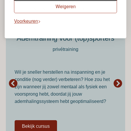
zuurstofopname, een lagere hartslag onder druk en
Weigeren
een sneller fysiek herstel na maximale inspanning.
Voorkeuren
Ademtraining voor (top)sporters​
privétraining
Wil je sneller herstellen na inspanning en je
conditie (nog verder) verbeteren? Hoe zou het
zijn wanneer jij zowel mentaal als fysiek een
voorsprong hebt, doordat jij jouw
ademhalingssysteem hebt geoptimaliseerd?
Bekijk cursus