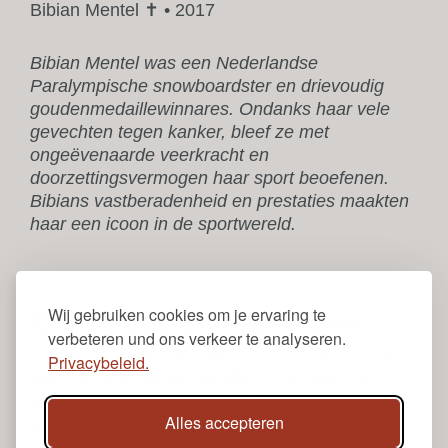
Bibian Mentel ✝ • 2017
Bibian Mentel was een Nederlandse
Paralympische snowboardster en drievoudig
goudenmedaillewinnares. Ondanks haar vele
gevechten tegen kanker, bleef ze met
ongeëvenaarde veerkracht en
doorzettingsvermogen haar sport beoefenen.
Bibians vastberadenheid en prestaties maakten
haar een icoon in de sportwereld.
Wij gebruiken cookies om je ervaring te
Onze (top)sporttrainingen
verbeteren und ons verkeer te analyseren.
Optimaliseer je sportprestaties door de kracht van je
Privacybeleid.
ademhaling volledig te benutten. Onze specifieke
ademtraining voor (top)sporters richt zich op training
Alles accepteren
van de middenrifspier, wat resulteert in een verhoogde