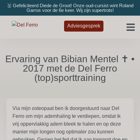
🥇 Gefeliciteerd Diede de Groot! Onze oud-cursist wint Roland
Garros voor de 6e keer. Wij zijn supertrots!
Adviesgesprek
Ervaring van Bibian Mentel ✝ •
2017 met de Del Ferro
(top)sporttraining
Via mijn osteopaat ben ik doorgestuurd naar Del
Ferro om mijn ademhaling te verdiepen, omdat ik
vrij oppervlakkig adem bleek te halen en op deze
manier mijn longen nog optimaler zou kunnen
gebruiken. Gezien het feit dat ik aan topsport doe en