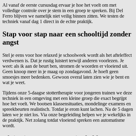
Al vanaf de eerste cursusdag ervaar je hoe het voelt om met
volledige controle over je stem in een groep te spreken. Bij Del
Ferro blijven we namelijk niet veilig binnen zitten. We testen de
techniek vanaf dag 1 direct in de echte praktijk.
Stap voor stap naar een schooltijd zonder
angst
Stel je eens voor hoe relaxed je schoolweek wordt als het afteleffect
verdwenen is. Dat je rustig luistert terwijl anderen voorlezen. Je
weet: als ik aan de beurt ben, stromen de woorden er vloeiend uit.
Geen knoop meer in je maag op zondagavond. Je hoeft geen
smoesjes meer bedenken. Gewoon overal laten zien wie je bent en
wat je weet.
Tijdens onze 5-daagse stottertherapie voor jongeren trainen we deze
techniek in een omgeving met een kleine groep die exact begrijpt
hoe het voelt. We bootsen klassensituaties, mondelinge examens en
spreekbeurten realistisch. Totdat je erom kunt lachen. Na de 5 dagen
laten we je niet los. Via onze begeleiding helpen we je wekelijks in
de praktijk. Net zolang totdat vloeiend spreken een automatisme
wordt.