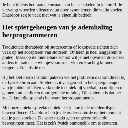
Je bent tijdens het praten constant aan het schakelen in je hoofd. Je
vervangt woorden vliegensvlug door synoniemen die veilig voelen.
Daardoor zeg je vaak niet wat je eigenlijk bedoelt.
Het spiergeheugen van je ademhaling
herprogrammeren
Traditionele therapieën bij stottercentra of logopedie richten zich
vaak op het accepteren van stotteren. Of leren je heel langgerekt te
praten. Maar op de middelbare school wil je niet opvallen door heel
anders te praten. Je wilt gewoon snel, vlot en krachtig kunnen
reageren. Net als de rest.
Bij het Del Ferro Instituut pakken we het probleem daarom direct bij
de fysieke bron aan. Stotteren zit vastgeroest in het spiergeheugen
van je middenrif. Een verkeerde techniek bij voetbal, paardrijden of
gamen kun je afleren door gerichte training. Bij stotteren is dat net
zo. Je kunt die spier als het ware herprogrammeren.
Met onze unieke spreektechniek leer je hoe je de middenrifspier
bewust fixeert. Daardoor heb je die onder controle op het moment
dat je gaat spreken. De spier maakt geen ongecontroleerde
bewegingen meer. Het is zelfs fysiek onmogelijk om te stotteren.