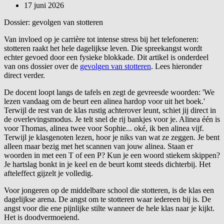
17 juni 2026
Dossier: gevolgen van stotteren
Van invloed op je carrière tot intense stress bij het telefoneren:
stotteren raakt het hele dagelijkse leven. Die spreekangst wordt
echter gevoed door een fysieke blokkade. Dit artikel is onderdeel
van ons dossier over de
gevolgen van stotteren
. Lees hieronder
direct verder.
De docent loopt langs de tafels en zegt de gevreesde woorden: 'We
lezen vandaag om de beurt een alinea hardop voor uit het boek.'
Terwijl de rest van de klas rustig achterover leunt, schiet jij direct in
de overlevingsmodus. Je telt snel de rij bankjes voor je. Alinea één is
voor Thomas, alinea twee voor Sophie... oké, ik ben alinea vijf.
Terwijl je klasgenoten lezen, hoor je niks van wat ze zeggen. Je bent
alleen maar bezig met het scannen van jouw alinea. Staan er
woorden in met een T of een P? Kun je een woord stiekem skippen?
Je hartslag bonkt in je keel en de beurt komt steeds dichterbij. Het
afteleffect gijzelt je volledig.
Voor jongeren op de middelbare school die stotteren, is de klas een
dagelijkse arena. De angst om te stotteren waar iedereen bij is. De
angst voor die ene pijnlijke stilte wanneer de hele klas naar je kijkt.
Het is doodvermoeiend.