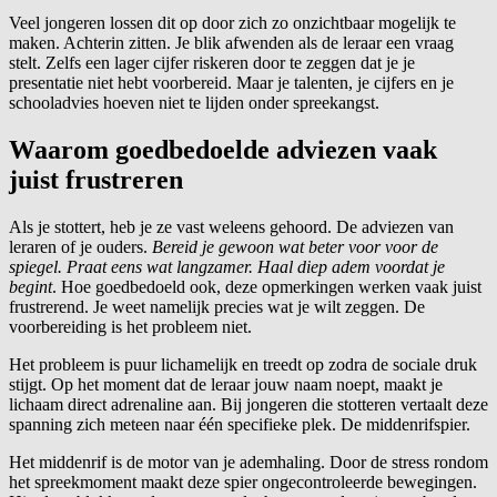
Veel jongeren lossen dit op door zich zo onzichtbaar mogelijk te
maken. Achterin zitten. Je blik afwenden als de leraar een vraag
stelt. Zelfs een lager cijfer riskeren door te zeggen dat je je
presentatie niet hebt voorbereid. Maar je talenten, je cijfers en je
schooladvies hoeven niet te lijden onder spreekangst.
Waarom goedbedoelde adviezen vaak
juist frustreren
Als je stottert, heb je ze vast weleens gehoord. De adviezen van
leraren of je ouders.
Bereid je gewoon wat beter voor voor de
spiegel. P
raat eens wat langzamer. H
aal diep adem voordat je
begint
. Hoe goedbedoeld ook, deze opmerkingen werken vaak juist
frustrerend. Je weet namelijk precies wat je wilt zeggen. De
voorbereiding is het probleem niet.
Het probleem is puur lichamelijk en treedt op zodra de sociale druk
stijgt. Op het moment dat de leraar jouw naam noept, maakt je
lichaam direct adrenaline aan. Bij jongeren die stotteren vertaalt deze
spanning zich meteen naar één specifieke plek. De middenrifspier.
Het middenrif is de motor van je ademhaling. Door de stress rondom
het spreekmoment maakt deze spier ongecontroleerde bewegingen.