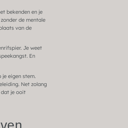
met bekenden en je
n zonder de mentale
 plaats van de
nrifspier. Je weet
 speekangst. En
p je eigen stem.
eleiding. Net zolang
dat je ooit
even