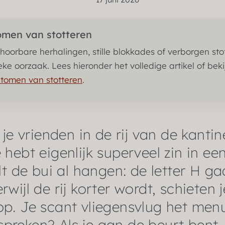
omen van stotteren
hoorbare herhalingen, stille blokkades of verborgen sto
eke oorzaak. Lees hieronder het volledige artikel of bek
ptomen van stotteren
.
je vrienden in de rij van de kantin
 hebt eigenlijk superveel zin in e
lt de bui al hangen: de letter H g
erwijl de rij korter wordt, schieten
op. Je scant vliegensvlug het men
tspreken? Als je aan de beurt bent,