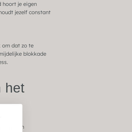
 hoort je eigen
houdt jezelf constant
k om dat zo te
mijdelijke blokkade
ess.
 het
e
rondom een