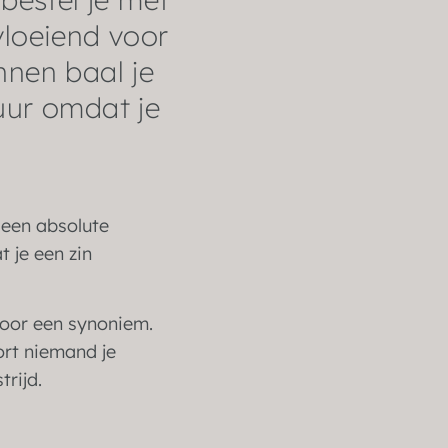
 vloeiend voor
nnen baal je
puur omdat je
 een absolute
 je een zin
voor een synoniem.
ort niemand je
rijd.