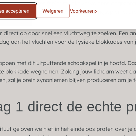
men. Je middenrifspier maakt vervolgens ongecont
les accepteren
Weigeren
Voorkeuren
 middenrif de belangrijkste ademhalingsspier is, dr
er direct op door snel een vluchtweg te zoeken. Een a
e dag aan het vluchten voor de fysieke blokkades van 
ppen met dit uitputtende schaakspel in je hoofd. Da
eke blokkade wegnemen. Zolang jouw lichaam weet da
, zal je brein synoniemen blijven produceren om je 
g 1 direct de echte pr
tituut geloven we niet in het eindeloos praten over je