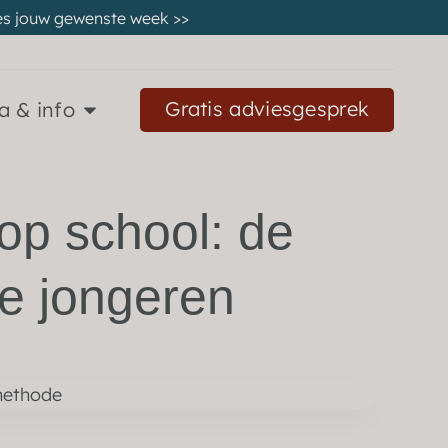
 kies jouw gewenste week
>>
Gratis adviesgesprek
a & info
op school: de
de jongeren