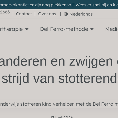
zomervakantie: er zijn nog plekken vrij! Wees er snel bij en
21666
|
Contact
|
Over ons
|
Nederlands
rtherapie
Del Ferro-methode
Medi
nderen en zwijgen 
strijd van stotteren
17 juni 2026