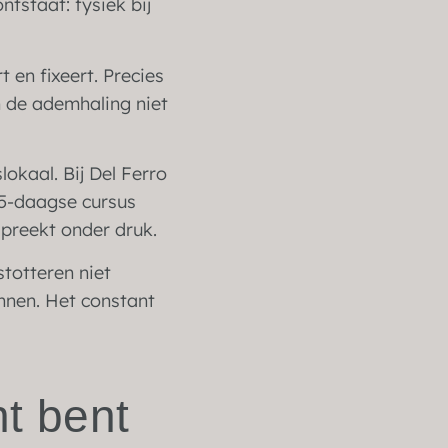
tstaat: fysiek bij
 en fixeert. Precies
n de ademhaling niet
lokaal. Bij Del Ferro
e 5-daagse cursus
 spreekt onder druk.
totteren niet
cannen. Het constant
ht bent