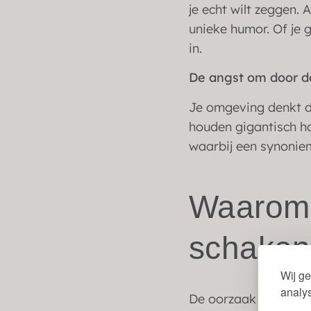
je echt wilt zeggen.
unieke humor. Of je 
in.
De angst om door d
Je omgeving denkt da
houden gigantisch ho
waarbij een synoniem
Waarom 
schaken
Wij ge
analy
De oorzaak van dit g