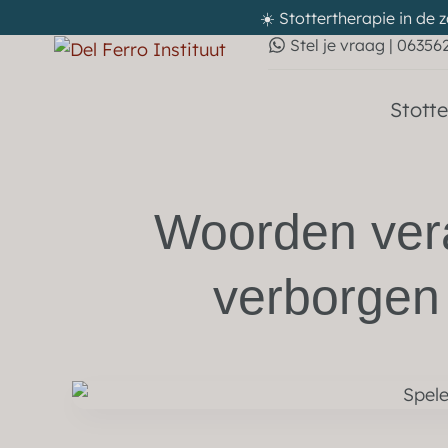
☀️ Stottertherapie in de 
Stel je vraag | 06356
Stotte
Woorden vera
verborgen 