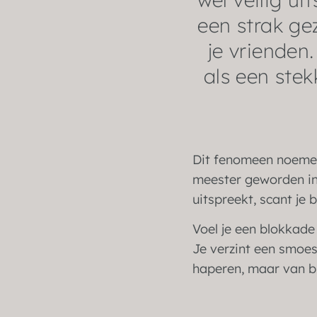
een strak gez
je vrienden
als een stek
Dit fenomeen noemen 
meester geworden in 
uitspreekt, scant je 
Voel je een blokkad
Je verzint een smoe
haperen, maar van bi