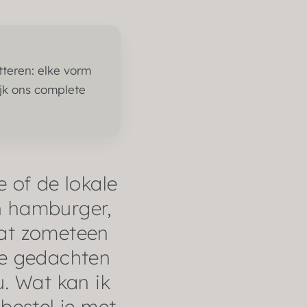
tteren: elke vorm
ijk ons complete
e of de lokale
en hamburger,
aat zometeen
 je gedachten
u. Wat kan ik
 bestel je met