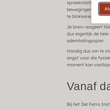
spreekmoment aanko
Al
bewegingen. Omdat je
te blokkeren.
Je brein reageert hi
dus eigenlijk de hel
ademhalingsspier.
Handig dus om te sto
angst voor die fysi
moment kan vastlopen
Vanaf da
Bij het Del Ferro Ins