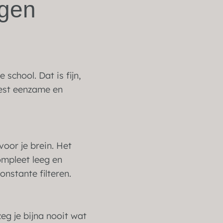
rgen
school. Dat is fijn,
eest eenzame en
oor je brein. Het
ompleet leeg en
nstante filteren.
eg je bijna nooit wat