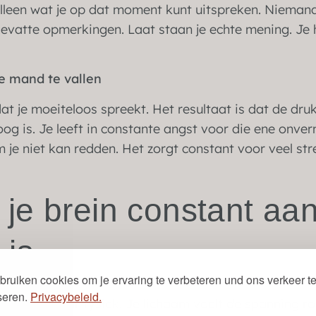
 Alleen wat je op dat moment kunt uitspreken. Niemand
gevatte opmerkingen. Laat staan je echte mening. Je 
e mand te vallen
t je moeiteloos spreekt. Het resultaat is dat de dru
og is. Je leeft in constante angst voor die ene onver
 je niet kan redden. Het zorgt constant voor veel str
je brein constant aan
 is
bruiken cookies om je ervaring te verbeteren und ons verkeer t
seren.
Privacybeleid.
edrag is puur fysiek. Je lichaam voelt de spanning 