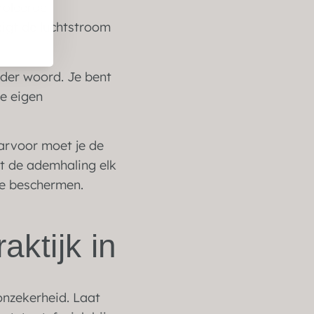
roleerde
eigt de luchtstroom
nder woord. Je bent
je eigen
arvoor moet je de
t de ademhaling elk
te beschermen.
aktijk in
 onzekerheid. Laat