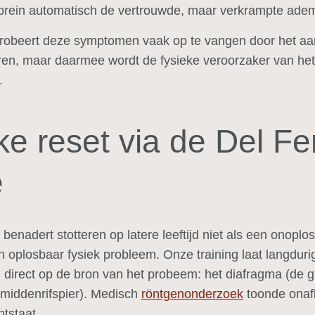
t brein automatisch de vertrouwde, maar verkrampte ad
probeert deze symptomen vaak op te vangen door het aa
ren, maar daarmee wordt de fysieke veroorzaker van he
.
ke reset via de Del Fe
e
t benadert stotteren op latere leeftijd niet als een onopl
n oplosbaar fysiek probleem. Onze training laat langduri
ch direct op de bron van het probeem: het diafragma (de g
middenrifspier). Medisch
röntgenonderzoek
toonde onafh
tstaat.