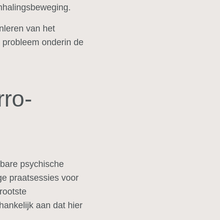
emhalingsbeweging.
nleren van het
t probleem onderin de
rro-
osbare psychische
ge praatsessies voor
rootste
ankelijk aan dat hier