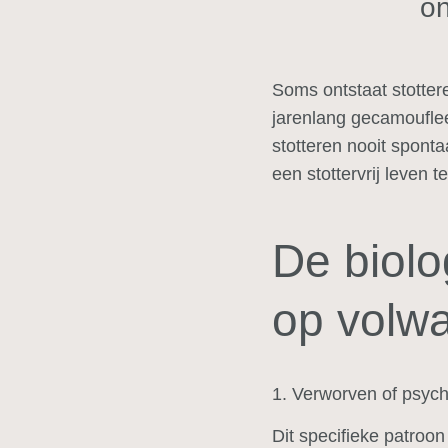
on
Soms ontstaat stottere
jarenlang gecamoufleer
stotteren nooit spont
een stottervrij leven t
De biolo
op volwa
1. Verworven of psych
Dit specifieke patroon