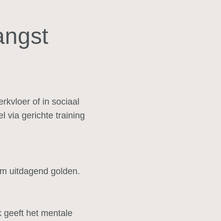
angst
rkvloer of in sociaal
l via gerichte training
eem uitdagend golden.
k geeft het mentale