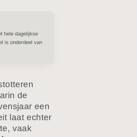
et hele dagelijkse
el is onderdeel van
stotteren
arin de
vensjaar een
it laat echter
ote, vaak