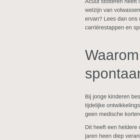
Acuut stotteren heeft
welzijn van volwassen
ervan? Lees dan ons 
carrièrestappen en s
Waarom s
spontaan
Bij jonge kinderen be
tijdelijke ontwikkeling
geen medische kortere
Dit heeft een heldere
jaren heen diep veran