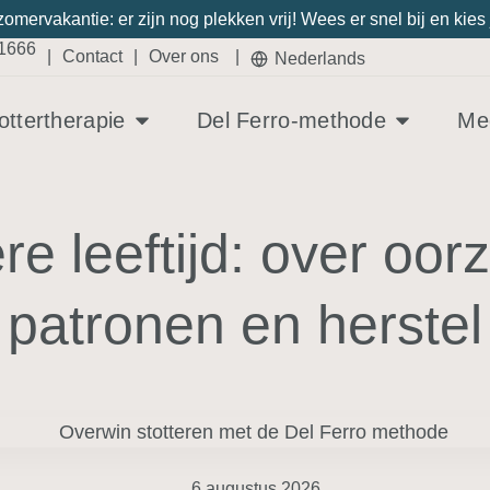
 zomervakantie: er zijn nog plekken vrij! Wees er snel bij en k
21666
|
Contact
|
Over ons
|
Nederlands
ottertherapie
Del Ferro-methode
Med
ere leeftijd: over oo
patronen en herstel
6 augustus 2026