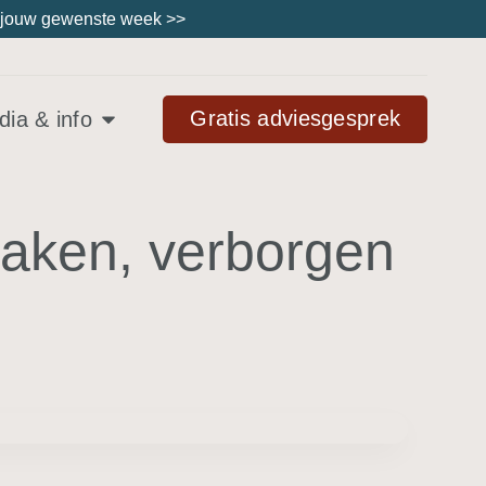
ies jouw gewenste week
>>
Gratis adviesgesprek
ia & info
rzaken, verborgen