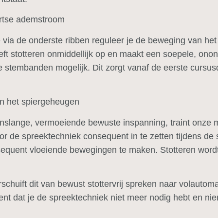
artse ademstroom
e via de onderste ribben reguleer je de beweging van he
 heft stotteren onmiddellijk op en maakt een soepele, on
de stembanden mogelijk. Dit zorgt vanaf de eerste cursus
n het spiergeheugen
enslange, vermoeiende bewuste inspanning, traint onze 
 de spreektechniek consequent in te zetten tijdens de st
sequent vloeiende bewegingen te maken. Stotteren word
schuift dit van bewust stottervrij spreken naar volautomat
nt dat je de spreektechniek niet meer nodig hebt en nie