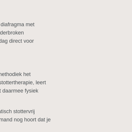
t diafragma met
onderbroken
dag direct voor
methodiek het
ottertherapie, leert
t daarmee fysiek
isch stottervrij
mand nog hoort dat je