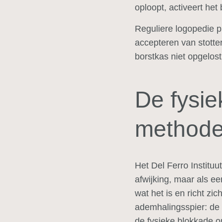
oploopt, activeert he
Reguliere logopedie 
accepteren van stotte
borstkas niet opgelost
De fysie
method
Het Del Ferro Instituu
afwijking, maar als ee
wat het is en richt zi
ademhalingsspier: de 
de fysieke blokkade on