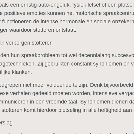
als een ernstig auto-ongeluk, fysiek letsel of een plotsel
ige positieve emoties kunnen het motorische spraakcentru
 functioneren de intense hormonale en sociale onzekerh
gger waardoor stotteren ontstaat.
n verborgen stotteren
lden hun spraakprobleem tot wel decennialang succesvo
agetechnieken. Zij gebruikten constant synoniemen en v
lijke klanken.
dgrepen niet meer voldoende te zijn. Denk bijvoorbeel
lexe verhalen gedeeld moeten worden, intensieve verga
mmuniceren in een vreemde taal. Synoniemen dienen dan
stotteren komt hierdoor plotseling in alle heftigheid aan
rslag