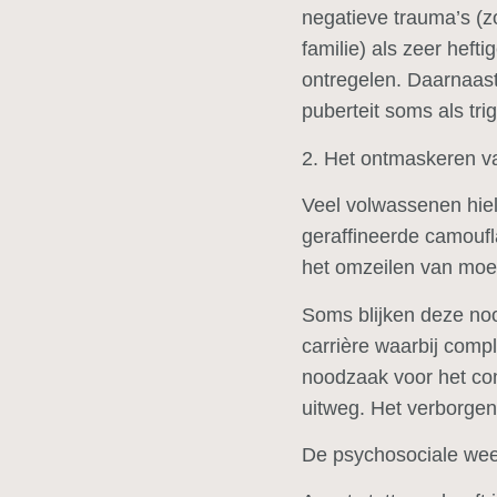
negatieve trauma’s (zo
familie) als zeer heft
ontregelen. Daarnaast
puberteit soms als tri
2. Het ontmaskeren va
Veel volwassenen hie
geraffineerde camoufl
het omzeilen van moei
Soms blijken deze noo
carrière waarbij comp
noodzaak voor het co
uitweg. Het verborgen 
De psychosociale wee