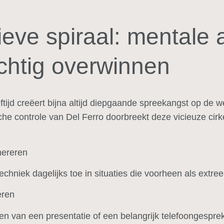
ieve spiraal: mentale 
chtig overwinnen
eftijd creëert bijna altijd diepgaande spreekangst op de we
che controle van Del Ferro doorbreekt deze vicieuze cirke
nereren
echniek dagelijks toe in situaties die voorheen als extr
eren
en van een presentatie of een belangrijk telefoongespre