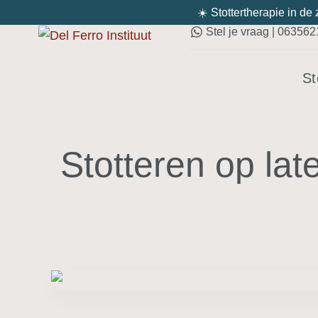
☀️ Stottertherapie in de
Stel je vraag | 06356
St
Stotteren op lat