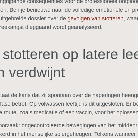
 ingrijpende consequenties voor de professionele ontploo
en. Ben je benieuwd naar de volledige emotionele en pr
uitgebreide dossier over de
gevolgen van stotteren
, waa
preekangst diepgaand wordt geanalyseerd.
totteren op latere leef
 verdwijnt
staat de kans dat zij spontaan over de haperingen heengr
sfase betrof. Op volwassen leeftijd is dit uitgesloten. Er 
 route, zoals medicatie of een vaccin, voor het oplossen
 oorzaak: ongecontroleerde bewegingen van het middenrif
kerd in het menselijke spiergeheugen. Telkens wanneer 