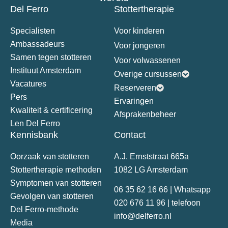
Del Ferro
Stottertherapie
Specialisten
Voor kinderen
Ambassadeurs
Voor jongeren
Samen tegen stotteren
Voor volwassenen
Instituut Amsterdam
Overige cursussen
Vacatures
Reserveren
Pers
Ervaringen
Kwaliteit & certificering
Afsprakenbeheer
Len Del Ferro
Kennisbank
Contact
Oorzaak van stotteren
A.J. Ernststraat 665a
Stottertherapie methoden
1082 LG Amsterdam
Symptomen van stotteren
06 35 62 16 66 | Whatsapp
Gevolgen van stotteren
020 676 11 96 | telefoon
Del Ferro-methode
info@delferro.nl
Media