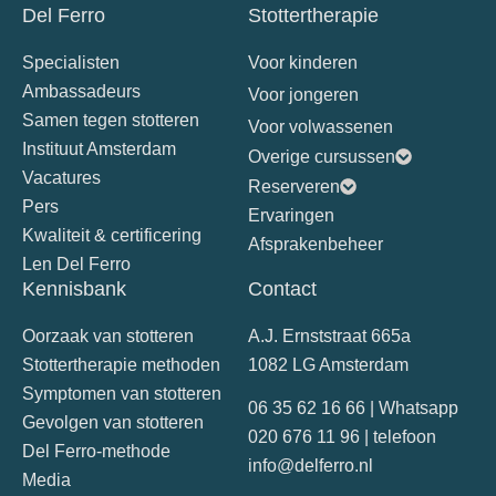
Del Ferro
Stottertherapie
Specialisten
Voor kinderen
Ambassadeurs
Voor jongeren
Samen tegen stotteren
Voor volwassenen
Instituut Amsterdam
Overige cursussen
Vacatures
Reserveren
Pers
Ervaringen
Kwaliteit & certificering
Afsprakenbeheer
Len Del Ferro
Kennisbank
Contact
Oorzaak van stotteren
A.J. Ernststraat 665a
Stottertherapie methoden
1082 LG Amsterdam
Symptomen van stotteren
06 35 62 16 66 | Whatsapp
Gevolgen van stotteren
020 676 11 96 | telefoon
Del Ferro-methode
info@delferro.nl
Media