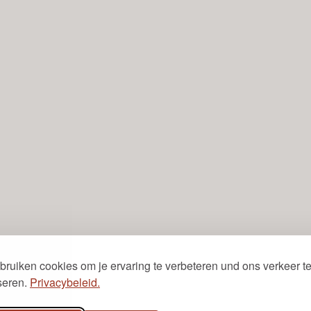
Vanaf dag 1 stottervrij spreken
Zeggen wat je wilt met slechts 5
cursusdagen
Zonder stress presentaties en
spreekbeurten geven
Vol zelfvertrouwen praten met
vrienden en klasgenoten
Inclusief begeleiding totdat
vloeiend spreken een
automatisme is
bruiken cookies om je ervaring te verbeteren und ons verkeer t
seren.
Privacybeleid.
Bekijk cursus