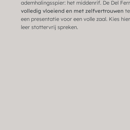
ademhalingsspier: het middenrif. De Del Fer
volledig vloeiend en met zelfvertrouwen
te
een presentatie voor een volle zaal. Kies hier
leer stottervrij spreken.
Stottertherapie voor
kinderen
6 t/m 12 jaar