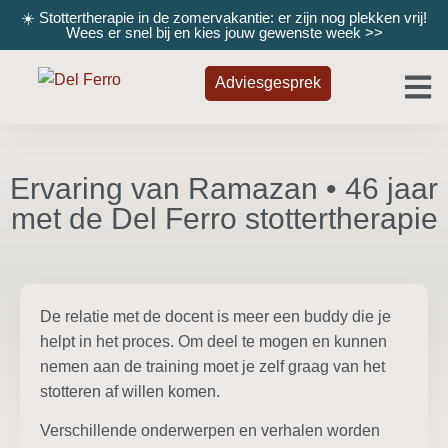
☀️ Stottertherapie in de zomervakantie: er zijn nog plekken vrij!
Wees er snel bij en kies jouw gewenste week
>>
Adviesgesprek
Ervaring van Ramazan • 46 jaar
met de Del Ferro stottertherapie
De relatie met de docent is meer een buddy die je
helpt in het proces. Om deel te mogen en kunnen
nemen aan de training moet je zelf graag van het
stotteren af willen komen.
Verschillende onderwerpen en verhalen worden