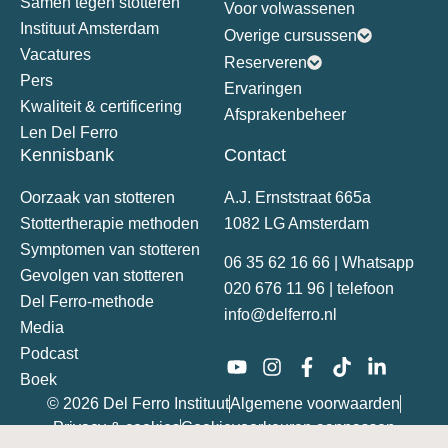
Samen tegen stotteren
Voor volwassenen
Instituut Amsterdam
Overige cursussen
Vacatures
Reserveren
Pers
Ervaringen
Kwaliteit & certificering
Afsprakenbeheer
Len Del Ferro
Kennisbank
Contact
Oorzaak van stotteren
A.J. Ernststraat 665a
Stottertherapie methoden
1082 LG Amsterdam
Symptomen van stotteren
06 35 62 16 66 | Whatsapp
Gevolgen van stotteren
020 676 11 96 | telefoon
Del Ferro-methode
info@delferro.nl
Media
Podcast
Boek
© 2026 Del Ferro Instituut
Algemene voorwaarden
Privacy & cookies
Cookievoorkeuren aanpassen