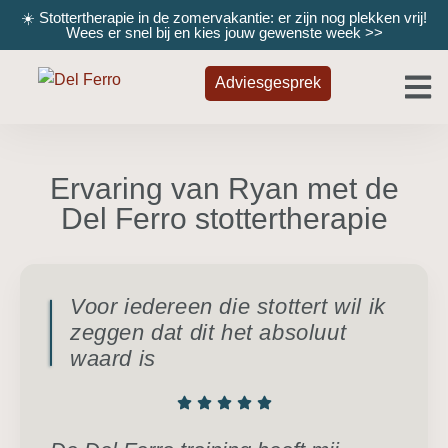
☀️ Stottertherapie in de zomervakantie: er zijn nog plekken vrij!
Wees er snel bij en kies jouw gewenste week
>>
Adviesgesprek
Ervaring van Ryan met de
Del Ferro stottertherapie
Voor iedereen die stottert wil ik
zeggen dat dit het absoluut
waard is