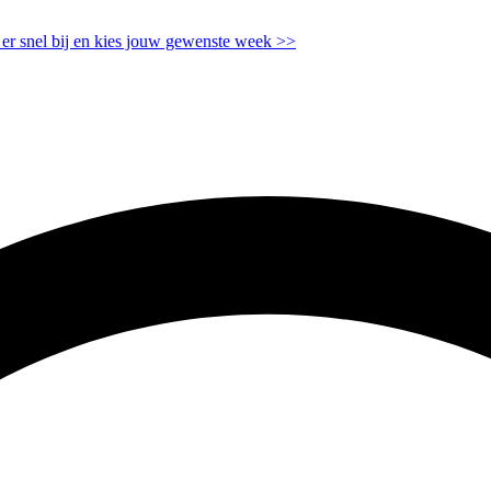
s er snel bij en kies jouw gewenste week
>>