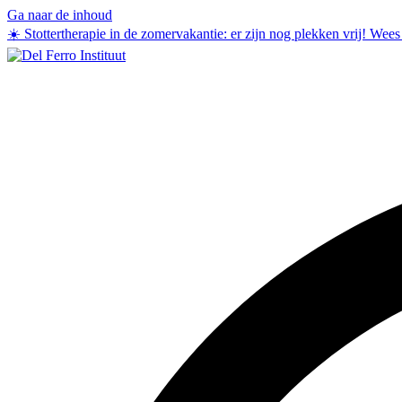
Ga naar de inhoud
☀️ Stottertherapie in de zomervakantie: er zijn nog plekken vrij! Wee