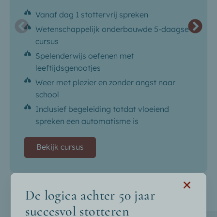
Vanaf dag 1 stottervrij spreken
Wetenschappelijk onderbouwde 5-daagse
cursus
Spelenderwijs oefenen met
leeftijdsgenootjes
Weer met plezier en zonder angst naar
school
Inclusief begeleiding totdat vloeiend
spreken een automatisme is
Bekijk cursus
De logica achter 50 jaar
succesvol stotteren