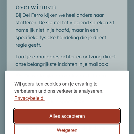
overwinnen
De logica achter 50 jaar succesvol
Bij Del Ferro kijken we heel anders naar
stotteren overwinnen
stotteren. De sleutel tot vloeiend spreken zit
namelijk niet in je hoofd, maar in een
De meeste mensen die stotteren hebben al van
specifieke fysieke handeling die je direct
alles geprobeerd. De algemene opvatting is vaak
regie geeft.
dat je er
maar mee moet leren leven
. Maar bij Del
Laat je e-mailadres achter en ontvang direct
Ferro kijken we er op een fundamenteel andere
onze belangrijkste inzichten in je mailbox:
manier naar.
De werkelijke oorzaak
van stotteren
We hebben ontdekt dat de sleutel tot vloeiend
Wij gebruiken cookies om je ervaring te
spreken niet in je hoofd zit, maar in een specifieke
Waarom de methode verschilt
van
verbeteren und ons verkeer te analyseren.
fysieke handeling die iedereen over het hoofd had
gewone logopedie.
Privacybeleid.
gezien.
Directe regie
in spannende
spreeksituaties
Wil je weten wat deze methode zo succesvol
Alles accepteren
maakt? Laat je e-mailadres achter en we leggen je
precies uit hoe je weer complete controle over je
Meld je nu aan en ontvang de inzichten
Weigeren
stem krijgt.