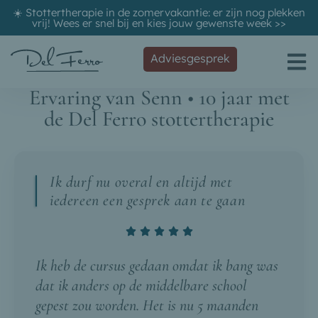
☀️ Stottertherapie in de zomervakantie: er zijn nog plekken
vrij! Wees er snel bij en kies jouw gewenste week
>>
Adviesgesprek
Ervaring van Senn • 10 jaar met
de Del Ferro stottertherapie
Ik durf nu overal en altijd met
iedereen een gesprek aan te gaan
Ik heb de cursus gedaan omdat ik bang was
dat ik anders op de middelbare school
gepest zou worden. Het is nu 5 maanden