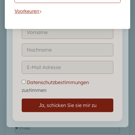
die je nergens anders vindt:
Voorkeuren
Wat je gaat ontdekken:
De verborgen bron:
waarom de werkelijke
oorzaak van stotteren vaak op de verkeerde
plek wordt gezocht
Een andere aanpak:
waarin deze methode
verschilt van traditionele logopedie en waarom
dat het verschil maakt
Directe regie:
waarom deze specifieke aanpak
wel zorgt voor blijvend resultaat in spannende
Datenschutzbestimmungen
spreeksituaties
zustimmen
Ja, schicken Sie sie mir zu
Meld je nu aan en ontvang de inzichten die je
nergens anders vindt: