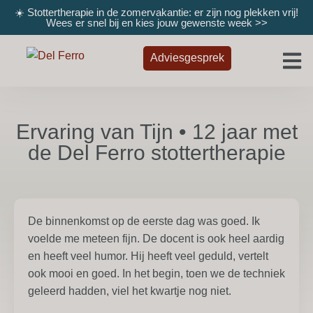
☀️ Stottertherapie in de zomervakantie: er zijn nog plekken vrij!
Wees er snel bij en kies jouw gewenste week
>>
Adviesgesprek
Ervaring van Tijn • 12 jaar met
de Del Ferro stottertherapie
De binnenkomst op de eerste dag was goed. Ik
voelde me meteen fijn. De docent is ook heel aardig
en heeft veel humor. Hij heeft veel geduld, vertelt
ook mooi en goed. In het begin, toen we de techniek
geleerd hadden, viel het kwartje nog niet.