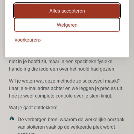
overwinnen
Alles accepteren
De meeste mensen die stotteren hebben al van alles
Weigeren
geprobeerd. De algemene opvatting is vaak dat je er
maar mee moet leren leven
. Maar bij Del Ferro kijken
Voorkeuren
we er op een fundamenteel andere manier naar.
We hebben ontdekt dat de sleutel tot vloeiend spreken
niet in je hoofd zit, maar in een specifieke fysieke
handeling die iedereen over het hoofd had gezien.
Wil je weten wat deze methode zo succesvol maakt?
Laat je e-mailadres achter en we leggen je precies uit
hoe je weer complete controle over je stem krijgt.
Wat je gaat ontdekken:
De verborgen bron:
waarom de werkelijke oorzaak
van stotteren vaak op de verkeerde plek wordt