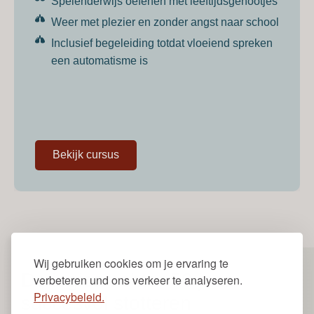
Spelenderwijs oefenen met leeftijdsgenootjes
Weer met plezier en zonder angst naar school
Inclusief begeleiding totdat vloeiend spreken
een automatisme is
Bekijk cursus
Wij gebruiken cookies om je ervaring te
De logica achter 50 jaar
verbeteren und ons verkeer te analyseren.
Privacybeleid.
succesvol stotteren