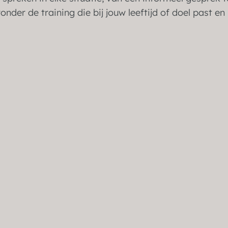
onder de training die bij jouw leeftijd of doel past en
Stottertherapie voor
jongeren
13 t/m 17 jaar