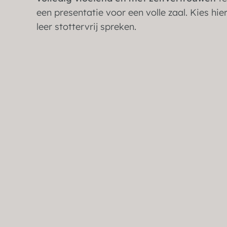
een presentatie voor een volle zaal. Kies hier
leer stottervrij spreken.
Stottertherapie voor
kinderen
6 t/m 12 jaar