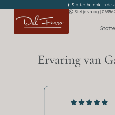
☀️ Stottertherapie in de 
Stel je vraag | 06356
Stotte
Ervaring van G