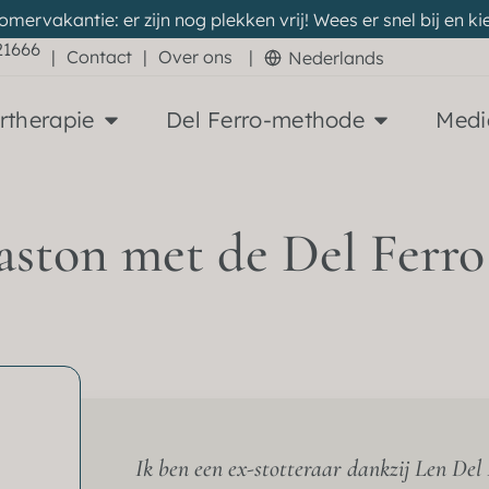
zomervakantie: er zijn nog plekken vrij! Wees er snel bij en
21666
|
Contact
|
Over ons
|
Nederlands
rtherapie
Del Ferro-methode
Medi
aston met de Del Ferro 
Ik ben een ex-stotteraar dankzij Len Del