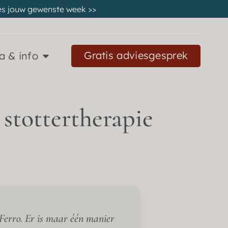
 kies jouw gewenste week
>>
Gratis adviesgesprek
a & info
stottertherapie
 Ferro. Er is maar één manier