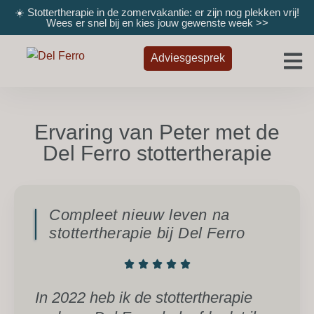
☀️ Stottertherapie in de zomervakantie: er zijn nog plekken vrij!
Wees er snel bij en kies jouw gewenste week
>>
Adviesgesprek
Ervaring van Peter met de
Del Ferro stottertherapie
Compleet nieuw leven na
stottertherapie bij Del Ferro
In 2022 heb ik de stottertherapie