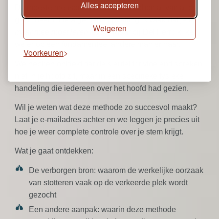
Alles accepteren
De meeste mensen die stotteren hebben al van alles
geprobeerd. De algemene opvatting is vaak dat je er
Weigeren
maar mee moet leren leven
. Maar bij Del Ferro kijken
we er op een fundamenteel andere manier naar.
Voorkeuren
We hebben ontdekt dat de sleutel tot vloeiend spreken
niet in je hoofd zit, maar in een specifieke fysieke
handeling die iedereen over het hoofd had gezien.
Wil je weten wat deze methode zo succesvol maakt?
Laat je e-mailadres achter en we leggen je precies uit
hoe je weer complete controle over je stem krijgt.
Wat je gaat ontdekken:
De verborgen bron:
waarom de werkelijke oorzaak
van stotteren vaak op de verkeerde plek wordt
gezocht
Een andere aanpak:
waarin deze methode