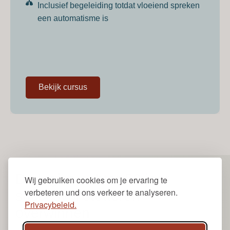
Inclusief begeleiding totdat vloeiend spreken
een automatisme is
Bekijk cursus
De logica achter 50 jaar
Wij gebruiken cookies om je ervaring te
verbeteren und ons verkeer te analyseren.
succesvol stotteren
Privacybeleid.
overwinnen