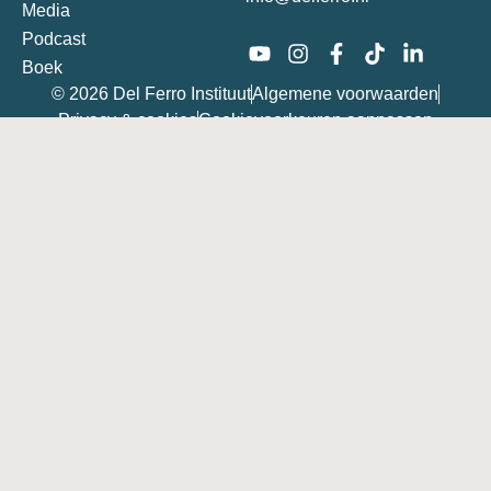
Media
Podcast
Boek
© 2026 Del Ferro Instituut
Algemene voorwaarden
Privacy & cookies
Cookievoorkeuren aanpassen
De logica achter 50 jaar
succesvol stotteren
overwinnen
Bij Del Ferro kijken we heel anders naar stotteren. De
sleutel tot vloeiend spreken zit namelijk niet in je
hoofd, maar in een specifieke fysieke handeling die je
direct regie geeft.
Laat je e-mailadres achter en ontvang direct onze