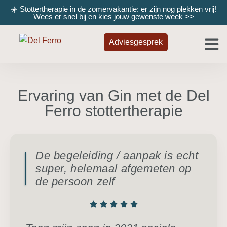
☀️ Stottertherapie in de zomervakantie: er zijn nog plekken vrij!
Wees er snel bij en kies jouw gewenste week
>>
Adviesgesprek
Ervaring van Gin met de Del
Ferro stottertherapie
De begeleiding / aanpak is echt
super, helemaal afgemeten op
de persoon zelf