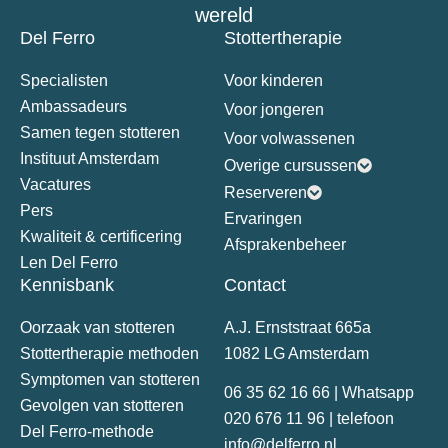
wereld
Del Ferro
Stottertherapie
Specialisten
Voor kinderen
Ambassadeurs
Voor jongeren
Samen tegen stotteren
Voor volwassenen
Instituut Amsterdam
Overige cursussen
Vacatures
Reserveren
Pers
Ervaringen
Kwaliteit & certificering
Afsprakenbeheer
Len Del Ferro
Kennisbank
Contact
Oorzaak van stotteren
A.J. Ernststraat 665a
Stottertherapie methoden
1082 LG Amsterdam
Symptomen van stotteren
06 35 62 16 66 | Whatsapp
Gevolgen van stotteren
020 676 11 96 | telefoon
Del Ferro-methode
info@delferro.nl