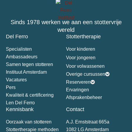
Sinds 1978 werken we aan een stottervrije
wereld
Del Ferro
Stottertherapie
Specialisten
Voor kinderen
Ambassadeurs
Voor jongeren
Samen tegen stotteren
Voor volwassenen
Instituut Amsterdam
Overige cursussen
Vacatures
Reserveren
Pers
Ervaringen
Kwaliteit & certificering
Afsprakenbeheer
Len Del Ferro
Kennisbank
Contact
Oorzaak van stotteren
A.J. Ernststraat 665a
Stottertherapie methoden
1082 LG Amsterdam