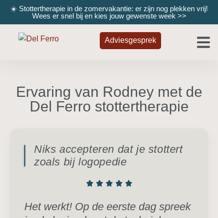
☀️ Stottertherapie in de zomervakantie: er zijn nog plekken vrij!
Wees er snel bij en kies jouw gewenste week
>>
Adviesgesprek
Ervaring van Rodney met de
Del Ferro stottertherapie
Niks accepteren dat je stottert
zoals bij logopedie
Het werkt! Op de eerste dag spreek