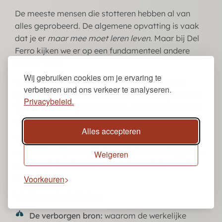
De meeste mensen die stotteren hebben al van
alles geprobeerd. De algemene opvatting is vaak
dat je er
maar mee moet leren leven
. Maar bij Del
Ferro kijken we er op een fundamenteel andere
manier naar.
Wij gebruiken cookies om je ervaring te
We hebben ontdekt dat de sleutel tot vloeiend
verbeteren und ons verkeer te analyseren.
spreken niet in je hoofd zit, maar in een specifieke
Privacybeleid.
fysieke handeling die iedereen over het hoofd had
gezien.
Alles accepteren
Wil je weten wat deze methode zo succesvol
maakt? Laat je e-mailadres achter en we leggen je
Weigeren
precies uit hoe je weer complete controle over je
stem krijgt.
Voorkeuren
Wat je gaat ontdekken:
De verborgen bron:
waarom de werkelijke