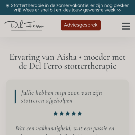
☀️ Stottertherapie in de zomervakantie: er zijn nog plekken
vrij! Wees er snel bij en kies jouw gewenste week
>>
Adviesgesprek
Ervaring van Aisha • moeder met
de Del Ferro stottertherapie
Jullie hebben mijn zoon van zijn
stotteren afgeholpen
Wat een vakkundigheid, wat een passie en