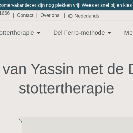
 zomervakantie: er zijn nog plekken vrij! Wees er snel bij en k
21666
|
Contact
|
Over ons
|
Nederlands
ottertherapie
Del Ferro-methode
Med
 van Yassin met de 
stottertherapie