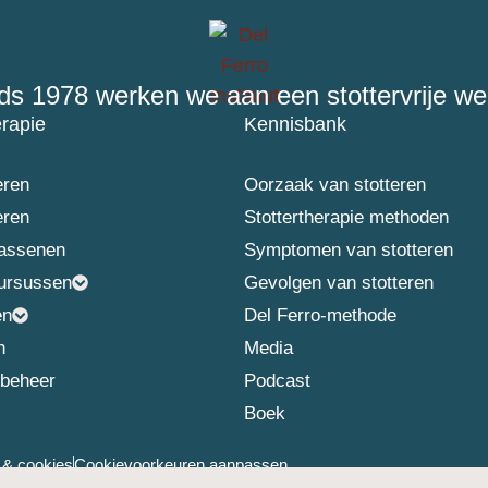
ds 1978 werken we aan een stottervrije we
erapie
Kennisbank
eren
Oorzaak van stotteren
eren
Stottertherapie methoden
wassenen
Symptomen van stotteren
ursussen
Gevolgen van stotteren
en
Del Ferro-methode
n
Media
nbeheer
Podcast
Boek
 & cookies
Cookievoorkeuren aanpassen