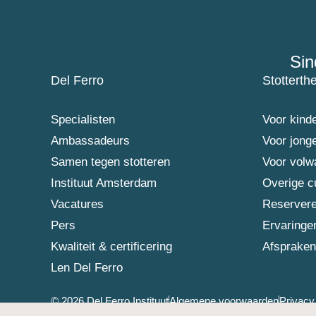
Sin
Del Ferro
Stotterth
Specialisten
Voor kind
Ambassadeurs
Voor jong
Samen tegen stotteren
Voor vol
Instituut Amsterdam
Overige c
Vacatures
Reserver
Pers
Ervaringe
Kwaliteit & certificering
Afsprake
Len Del Ferro
© 2026 Del Ferro Instituut
Algemene voorwaarden
Privacy