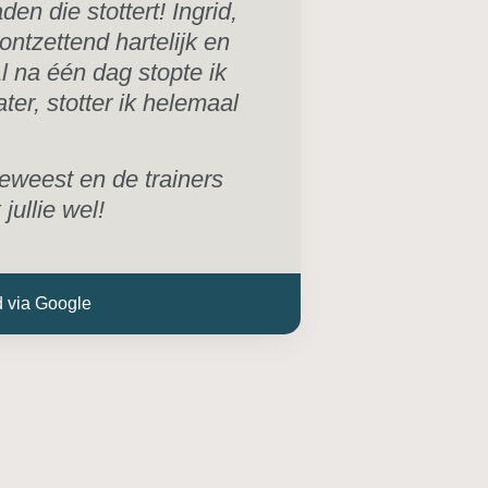
en die stottert! Ingrid,
 ontzettend hartelijk en
l na één dag stopte ik
ter, stotter ik helemaal
geweest en de trainers
jullie wel!
d via Google