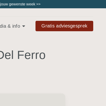
ies jouw gewenste week
>>
Gratis adviesgesprek
ia & info
Del Ferro