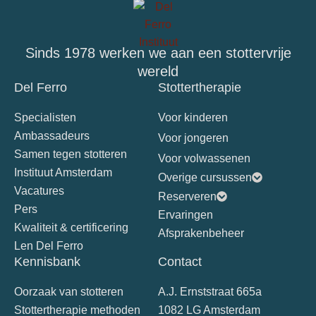
Sinds 1978 werken we aan een stottervrije
wereld
Del Ferro
Stottertherapie
Specialisten
Voor kinderen
Ambassadeurs
Voor jongeren
Samen tegen stotteren
Voor volwassenen
Instituut Amsterdam
Overige cursussen
Vacatures
Reserveren
Pers
Ervaringen
Kwaliteit & certificering
Afsprakenbeheer
Len Del Ferro
Kennisbank
Contact
Oorzaak van stotteren
A.J. Ernststraat 665a
Stottertherapie methoden
1082 LG Amsterdam