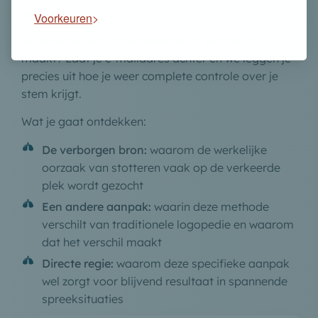
gezien.
Voorkeuren
Wil je weten wat deze methode zo succesvol
maakt? Laat je e-mailadres achter en we leggen je
precies uit hoe je weer complete controle over je
stem krijgt.
Wat je gaat ontdekken:
De verborgen bron:
waarom de werkelijke
oorzaak van stotteren vaak op de verkeerde
plek wordt gezocht
Een andere aanpak:
waarin deze methode
verschilt van traditionele logopedie en waarom
dat het verschil maakt
Directe regie:
waarom deze specifieke aanpak
wel zorgt voor blijvend resultaat in spannende
spreeksituaties