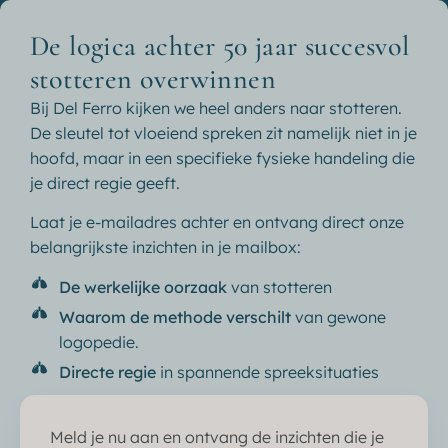
☀️ Stottertherapie in de zomervakantie: er zijn nog plekken
vrij! Wees er snel bij en kies jouw gewenste week
>>
De logica achter 50 jaar succesvol
stotteren overwinnen
Adviesgesprek
Bij Del Ferro kijken we heel anders naar stotteren.
De sleutel tot vloeiend spreken zit namelijk niet in je
hoofd, maar in een specifieke fysieke handeling die
Ervaring van Diana met de Del
je direct regie geeft.
Ferro stottertherapie
Laat je e-mailadres achter en ontvang direct onze
belangrijkste inzichten in je mailbox:
De werkelijke oorzaak
van stotteren
Door Del Ferro heb ik mijn vak
Waarom de methode verschilt
van gewone
kunnen uitoefenen!
logopedie.
Directe regie
in spannende spreeksituaties
Ik ben Del Ferro eeuwig dankbaar,
Meld je nu aan en ontvang de inzichten die je