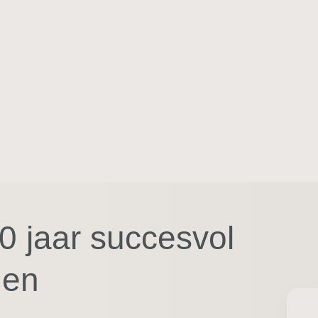
vloeiend spreken een automatisme
is
Bekijk cursus
0 jaar succesvol
nen