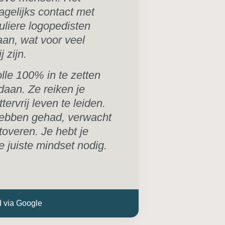
agelijks contact met
liere logopedisten
aan, wat voor veel
 zijn.
lle 100% in te zetten
daan. Ze reiken je
ervrij leven te leiden.
hebben gehad, verwacht
 toveren. Je hebt je
 juiste mindset nodig.
d via Google