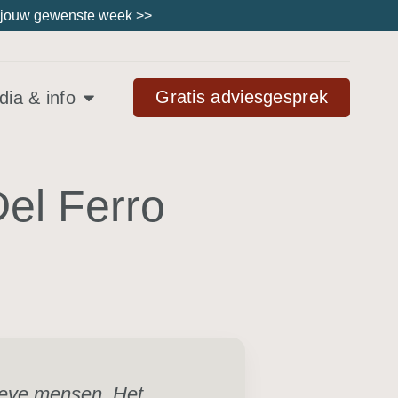
ies jouw gewenste week
>>
Gratis adviesgesprek
ia & info
el Ferro
lieve mensen. Het