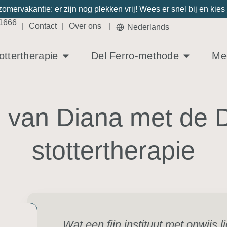
 zomervakantie: er zijn nog plekken vrij! Wees er snel bij en k
21666
|
Contact
|
Over ons
|
Nederlands
ottertherapie
Del Ferro-methode
Med
g van Diana met de D
stottertherapie
Wat een fijn instituut met onwijs 