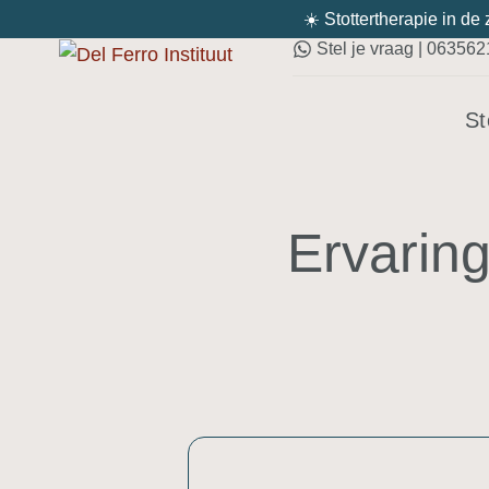
☀️ Stottertherapie in de
Stel je vraag | 06356
St
Ervarin