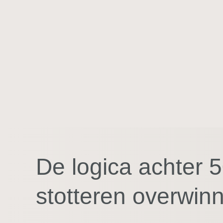
vloeiend spreken een automatisme
is
Bekijk cursus
De logica achter 5
stotteren overwin