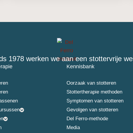
ds 1978 werken we aan een stottervrije we
erapie
Kennisbank
eren
Oorzaak van stotteren
eren
Stottertherapie methoden
wassenen
Symptomen van stotteren
ursussen
Gevolgen van stotteren
en
Del Ferro-methode
n
Media