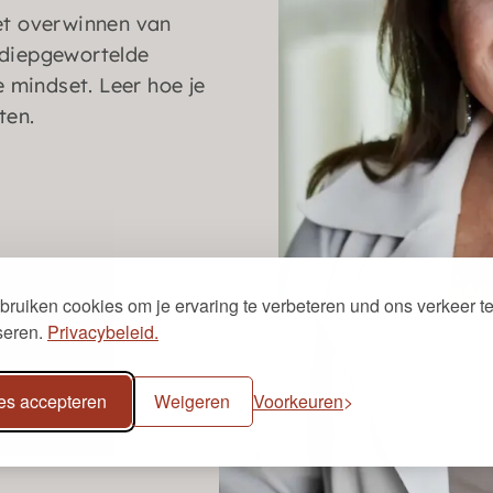
het overwinnen van
 diepgewortelde
e mindset. Leer hoe je
ten.
bruiken cookies om je ervaring te verbeteren und ons verkeer t
seren.
Privacybeleid.
WEBINAR IS
les accepteren
Weigeren
Voorkeuren