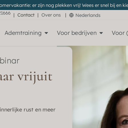
zomervakantie: er zijn nog plekken vrij! Wees er snel bij en
21666
|
Contact
|
Over ons
|
Nederlands
Ademtraining
Voor bedrijven
Voor 
ebinar
ar vrijuit
innerlijke rust en meer