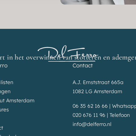
rt in het overwinnen van stotteren en ademge
rro
Contact
listen
A.J. Ernststraat 665a
ngen
1082 LG Amsterdam
uut Amsterdam
06 35 62 16 66 | Whatsap
ures
020 676 11 96 | Telefoon
info@delferro.nl
ct