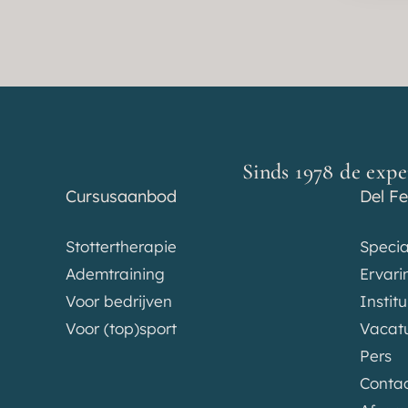
Sinds 1978 de expe
Cursusaanbod
Del Fe
Stottertherapie
Specia
Ademtraining
Ervari
Voor bedrijven
Instit
Voor (top)sport
Vacat
Pers
Conta