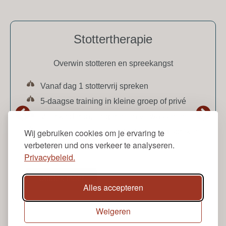
Stottertherapie
Overwin stotteren en spreekangst
Vanaf dag 1 stottervrij spreken
5-daagse training in kleine groep of privé
Voor kinderen, jongeren en volwassenen
Inclusief begeleiding totdat vloeiend spreken
Wij gebruiken cookies om je ervaring te
verbeteren und ons verkeer te analyseren.
een automatisme is
Privacybeleid.
Ontdek meer
Alles accepteren
Weigeren