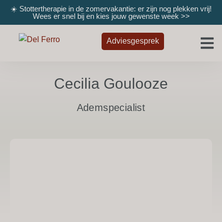
☀️ Stottertherapie in de zomervakantie: er zijn nog plekken vrij!
Wees er snel bij en kies jouw gewenste week
>>
Adviesgesprek
Cecilia Goulooze
Ademspecialist